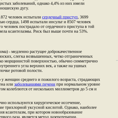
дистых заболеваний, однако 4,4% из них имели
юношескую дугу.
 1872 человек испытали
сердечный приступ
, 3699
ью сердца, 1498 испытали инсульт и 8507 человек
о человек пострадало от сердечного приступа в той
имела ксантелазмы. Риск был выше почти на 53%.
тома) - медленно растущее доброкачественное
лоских, слегка возвышенных, четко отграниченных
лько морщинистой поверхностью, обычно симметрично
нутреннего угла верхних век, а также на ушных
лочке ротовой полости.
 у женщин среднего и пожилого возраста, страдающих
ена или
заболеваниями печени
при нормальном уровне
том колеблются от нескольких миллиметров до 5 см и
чно используются хирургическое иссечение,
ие трихлорной уксусной кислотой. Однако, наиболее
я ксантелазм, при котором новообразование
ервого раза, является метод лазеротерапии.