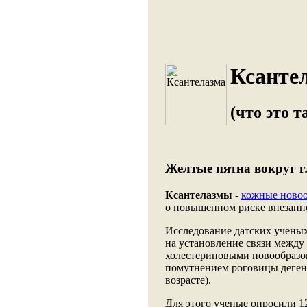
Ксанте
(что это т
Желтые пятна вокруг г
Ксантелазмы
-
кожные новоо
о повышенном риске внезапно
Исследование датских ученых
на установление связи между
холестериновыми новообразо
помутнением роговицы деген
возрасте).
Для этого ученые опросили 12