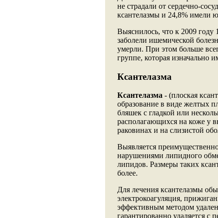
не страдали от сердечно-сосу
ксантелазмы и 24,8% имели 
Выяснилось, что к 2009 году
заболели ишемической болезн
умерли. При этом больше всег
группе, которая изначально 
Ксантелазма
Ксантелазма
- (плоская ксан
образование в виде желтых п
бляшек с гладкой или неско
располагающихся на коже у в
раковинах и на слизистой обо
Выявляется преимущественно
нарушениями липидного обм
липидов. Размеры таких ксан
более.
Для лечения ксантелазмы обы
электрокоагуляция, прижиган
эффективным методом удалени
гарантированно удаляется с п