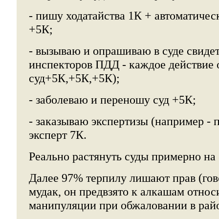
- пишу ходатайства 1К + автоматичес
+5К;
- вызываю и опрашиваю в суде свидет
инспекторов ПДД - каждое действие
суд+5К,+5К,+5К);
- заболеваю и переношу суд +5К;
- заказываю экспертизы (например - 
эксперт 7К.
Реально растянуть суды примерно на 
Далее 97% терпилу лишают прав (гово
мудак, он предвзято к алкашам относ
манипуляции при обжаловании в рай