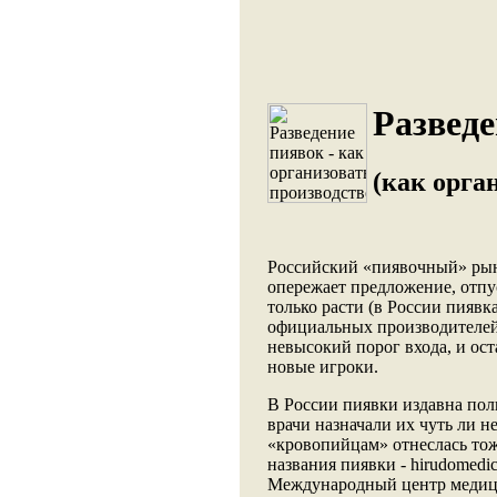
Разведе
(как орга
Российский «пиявочный» рыно
опережает предложение, отп
только расти (в России пиявка
официальных производителей 
невысокий порог входа, и ост
новые игроки.
В России пиявки издавна пол
врачи назначали их чуть ли н
«кровопийцам» отнеслась тож
названия пиявки - hirudomedic
Международный центр медици