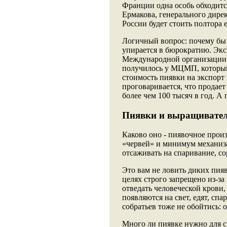
Франции одна особь обходится
Ермакова, генерального дирек
России будет стоить полтора 
Логичный вопрос: почему бы 
упирается в бюрократию. Экс
Международной организации 
получилось у МЦМП, который
стоимость пиявки на экспорт
проговаривается, что продает 
более чем 100 тысяч в год. А
Пиявки и выращивате
Каково оно - пиявочное прои
«червей» и минимум механиза
отсаживать на спаривание, со
Это вам не ловить диких пия
целях строго запрещено из-з
отведать человеческой крови
появляются на свет, едят, сп
собратьев тоже не обойтись:
Много ли пиявке нужно для с