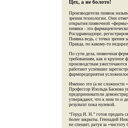
Цех, а не болото!
Производители пиявок назы
зрения технологии. Они отме
открытия пиявочной «фермы»,
пиявки - это фармацевтическо
Росздравнадзоре, регистриров
Пиявка ведь, с точки зрения з
Правда, по какому-то недора
По сути дела, пиявочная фер
требованиям, как и крупное 
производствам ужесточаются с
работают успевшие зарегистр
фармпредприятия усложнилось 
Именно это (а не сложности 
Профессор Изольда Баскова у
предприниматели демонстрир
утверждают, что к ним то и 
результат пока нулевой.
“Геруд И. Н.” готов продать 
более закрыты. Геннадий Ни
не спешит, ратуя за «чистоту 