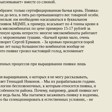
выплевывает» вместе со слюной.
бразен: только сертифицированная бычья кровь. Пиявка-
а до веса, в пять раз превышающего вес товарной особи.
 нельзя: им необходимо насасываться в буквальном
 пиявок МЦМП, к примеру, всасывает по 4 тонны крови в
а мясокомбинатах по цене примерно 15-17 рублей за
енную кровь непросто: многие мясокомбинаты работают
 с морожеными тушами. «Бычьей крови мало, очень
оворит Сергей Ермаков. - За кровью приходится порой
ько лет назад большинство комбинатов вообще не
 что пиявке грозил настоящий голод, вспоминает
венных процессов при выращивании пиявки лишь
я выращивания, о которых я не могу рассказывать,
сняет Геннадий Никонов. - Мы их разрабатывали годами.
логию беспозвоночных, к которым относится пиявка, и
собенности района. Почему, например, дикой пиявки нет
е ведь была. Мы пытаемся засаживать пиявку в водоемы,
о бы селекционировать в естественных условиях, - не