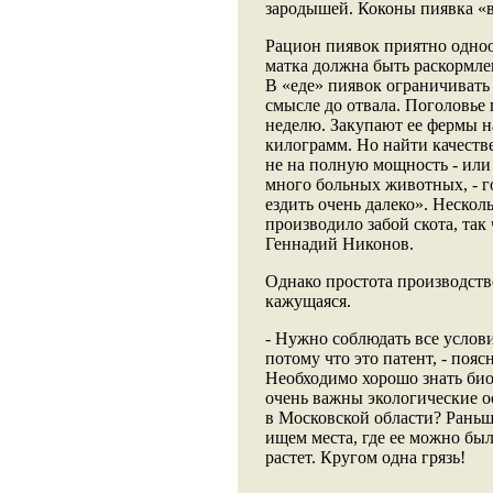
зародышей. Коконы пиявка «
Рацион пиявок приятно одноо
матка должна быть раскормлен
В «еде» пиявок ограничивать
смысле до отвала. Поголовье
неделю. Закупают ее фермы н
килограмм. Но найти качеств
не на полную мощность - или
много больных животных, - г
ездить очень далеко». Нескол
производило забой скота, так
Геннадий Никонов.
Однако простота производст
кажущаяся.
- Нужно соблюдать все услови
потому что это патент, - поя
Необходимо хорошо знать био
очень важны экологические о
в Московской области? Раньш
ищем места, где ее можно был
растет. Кругом одна грязь!