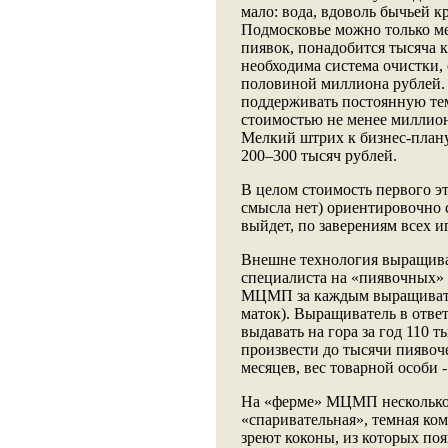
мало: вода, вдоволь бычьей к
Подмосковье можно только ме
пиявок, понадобится тысяча к
необходима система очистки, 
половиной миллиона рублей.
поддерживать постоянную тем
стоимостью не менее миллион
Мелкий штрих к бизнес-плану
200–300 тысяч рублей.
В целом стоимость первого эт
смысла нет) ориентировочно 
выйдет, по заверениям всех иг
Внешне технология выращива
специалиста на «пиявочных» 
МЦМП за каждым выращивател
маток). Выращиватель в ответ
выдавать на гора за год 110 т
произвести до тысячи пияво
месяцев, вес товарной особи -
На «ферме» МЦМП несколько 
«спаривательная», темная ком
зреют коконы, из которых по