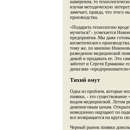
намерения, то технологическ
изучая методическую литерат
замечает, правда, что этого 
производства.
«Подарить технологию вроде ж
мучиться? - усмехается Никон
предприятия. Мы даже готовы 
косметического производства.
тому же, по мнению Никонова
разведении медицинской пияв
дикой и продавать ее. Это с
заботит и Сергея Ермакова: 
деньгами «предприниматели»
Тихий омут
Одна из проблем, которые н
пиявки, - это существование 
видом медицинской. Летом р
демпинговым ценам. Открыти
немедленно ощущают по паде
все возвращается на круги сво
Черный рынок пиявки доволь