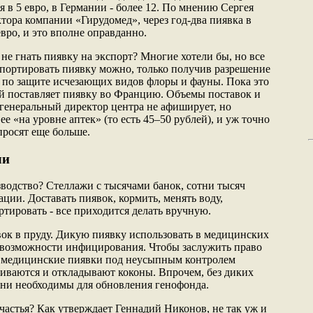
 в 5 евро, в Германии - более 12. По мнению Сергея
тора компании «Гирудомед», через год-два пиявка в
евро, и это вполне оправданно.
не гнать пиявку на экспорт? Многие хотели бы, но все
портировать пиявку можно, только получив разрешение
по защите исчезающих видов флоры и фауны. Пока это
 поставляет пиявку во Францию. Объемы поставок и
 генеральный директор центра не афиширует, но
ее «на уровне аптек» (то есть 45–50 рублей), и уж точно
 просят еще больше.
ли
зводство? Стеллажи с тысячами банок, сотни тысяч
ции. Доставать пиявок, кормить, менять воду,
ртировать - все приходится делать вручную.
вок в пруду. Дикую пиявку использовать в медицинских
а возможности инфицирования. Чтобы заслужить право
, медицинские пиявки под неусыпным контролем
ариваются и откладывают коконы. Впрочем, без диких
 они необходимы для обновления генофонда.
частья? Как утверждает Геннадий Никонов, не так уж и