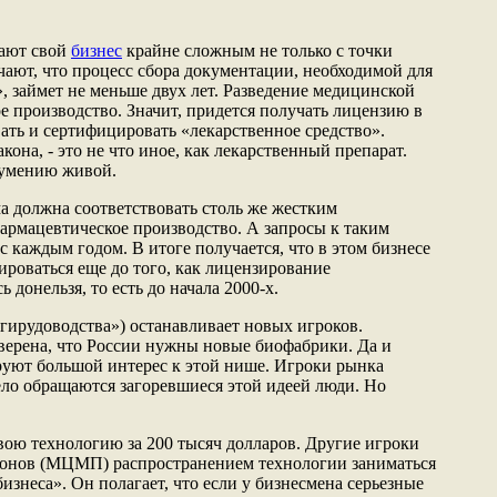
вают свой
бизнес
крайне сложным не только с точки
чают, что процесс сбора документации, необходимой для
 займет не меньше двух лет. Разведение медицинской
е производство. Значит, придется получать лицензию в
ать и сертифицировать «лекарственное средство».
акона, - это не что иное, как лекарственный препарат.
зумению живой.
ма должна соответствовать столь же жестким
фармацевтическое производство. А запросы к таким
 каждым годом. В итоге получается, что в этом бизнесе
ироваться еще до того, как лицензирование
донельзя, то есть до начала 2000-х.
«гирудоводства») останавливает новых игроков.
верена, что России нужны новые биофабрики. Да и
уют большой интерес к этой нише. Игроки рынка
дело обращаются загоревшиеся этой идеей люди. Но
свою технологию за 200 тысяч долларов. Другие игроки
конов (МЦМП) распространением технологии заниматься
бизнеса». Он полагает, что если у бизнесмена серьезные