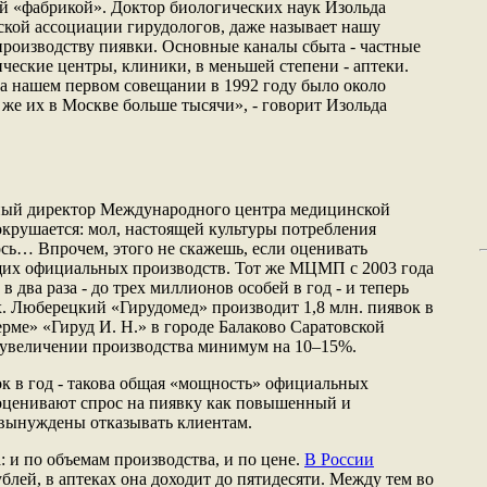
й «фабрикой». Доктор биологических наук Изольда
йской ассоциации гирудологов, даже называет нашу
роизводству пиявки. Основные каналы сбыта - частные
ческие центры, клиники, в меньшей степени - аптеки.
На нашем первом совещании в 1992 году было около
 же их в Москве больше тысячи», - говорит Изольда
ный директор Международного центра медицинской
крушается: мол, настоящей культуры потребления
ось… Впрочем, этого не скажешь, если оценивать
их официальных производств. Тот же МЦМП с 2003 года
 два раза - до трех миллионов особей в год - и теперь
. Люберецкий «Гирудомед» производит 1,8 млн. пиявок в
ерме» «Гируд И. Н.» в городе Балаково Саратовской
 увеличении производства минимум на 10–15%.
к в год - такова общая «мощность» официальных
 оценивают спрос на пиявку как повышенный и
 вынуждены отказывать клиентам.
а: и по объемам производства, и по цене.
В России
ублей, в аптеках она доходит до пятидесяти. Между тем во