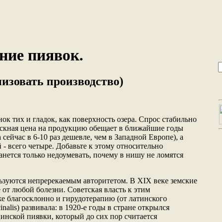
ние пиявок.
низовать производство)
к тих и гладок, как поверхность озера. Спрос стабильно
ускная цена на продукцию обещает в ближайшие годы
 сейчас в 6-10 раз дешевле, чем в Западной Европе), а
- всего четыре. Добавьте к этому относительно
анется только недоумевать, почему в нишу не ломятся
ьзуются непререкаемым авторитетом. В ХIХ веке земские
е от любой болезни. Советская власть к этим
е благосклонно и гирудотерапию (от латинского
inalis) развивала: в 1920-е годы в стране открылся
нской пиявки, который до сих пор считается