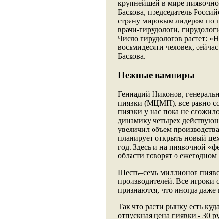
крупнейшей в мире пиявочно
Баскова, председатель Росси
страну мировым лидером по п
врачи-гирудологи, гирудологи
Число гирудологов растет: «
восьмидесяти человек, сейчас
Баскова.
Нежные вампиры
Геннадий Никонов, генераль
пиявки (МЦМП), все равно со
пиявки у нас пока не сложил
динамику четырех действующ
увеличил объем производства в
планирует открыть новый цех
год. Здесь и на пиявочной «ф
области говорят о ежегодном
Шесть–семь миллионов пияво
производителей. Все игроки
признаются, что иногда даже
Так что расти рынку есть куд
отпускная цена пиявки - 30 р