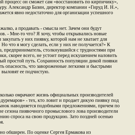
ий процесс он сможет сам «восстановить по кирпичику»,
уру. Александр Базин, директор компании «Гируд И. Н.»,
окажется явно недостаточно для организации успешного
алко, а продавать - смысла нет. Зачем они будут
ов. - Мне-то что? Я хочу, чтобы открывались новые
закупать у них пиявку, которой нам не хватает для
 Но что я могу сделать, если у них не получается?» К
, предприниматель, столкнувшийся с трудностями при
ки, скорее всего, не устоит перед искушением наловить
амый простой путь. Сохранность популяции дикой пиявки
есть опасность, что завороженные легкими и быстрыми
 выловят ее подчистую.
есколько омрачают жизнь официальных производителей
«дуремаров» - тех, кто ловит и продает дикую пиявку под
ынок наводняется подобными предложениями, причем по
е сезона пиявочного промыслового лова производители
нию спроса на свою продукцию. Зато поздней осенью
я.
но обширен. По оценке Сергея Ермакова из