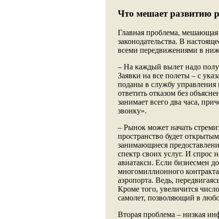
Что мешает развитию 
Главная проблема, мешающая 
законодательства. В настояще
всеми передвижениями в нижн
– На каждый вылет надо полу
Заявки на все полеты – с ук
поданы в службу управления 
ответить отказом без объясне
занимает всего два часа, пр
звонку».
– Рынок может начать стремит
пространство будет открытым
занимающиеся предоставление
спектр своих услуг. И спрос 
авиатакси. Если бизнесмен д
многомиллионного контракта, 
аэропорта. Ведь, передвигаясь
Кроме того, увеличится числ
самолет, позволяющий в любо
Вторая проблема – низкая ин