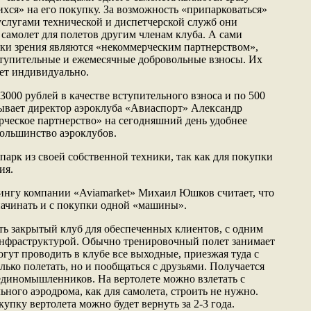
ихся» на его покупку. За возможность «припарковаться»
 услугами технической и диспетчерской служб они
 самолет для полетов другим членам клуба. А сами
ки зрения являются «некоммерческим партнерством»,
ступительные и ежемесячные добровольные взносы. Их
ет индивидуально.
3000 рублей в качестве вступительного взноса и по 500
зывает директор аэроклуба «Авиаспорт» Александр
ческое партнерство» на сегодняшний день удобнее
большинство аэроклубов.
арк из своей собственной техники, так как для покупки
ия.
ингу компании «Aviamarket» Михаил Юшков считает, что
ачинать и с покупки одной «машины».
ть закрытый клуб для обеспеченных клиентов, с одним
инфраструктурой. Обычно тренировочный полет занимает
огут проводить в клубе все выходные, приезжая туда с
лько полетать, но и пообщаться с друзьями. Получается
единомышленников. На вертолете можно взлетать с
льного аэродрома, как для самолета, строить не нужно.
купку вертолета можно будет вернуть за 2-3 года.