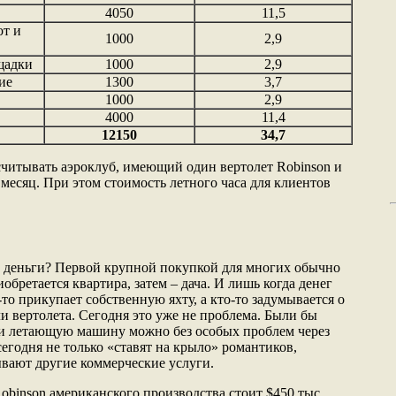
4050
11,5
от и
1000
2,9
щадки
1000
2,9
ие
1300
3,7
1000
2,9
4000
11,4
12150
34,7
ссчитывать аэроклуб, имеющий один вертолет Robinson и
месяц. При этом стоимость летного часа для клиентов
» деньги? Первой крупной покупкой для многих обычно
обретается квартира, затем – дача. И лишь когда денег
-то прикупает собственную яхту, а кто-то задумывается о
и вертолета. Сегодня это уже не проблема. Были бы
ти летающую машину можно без особых проблем через
сегодня не только «ставят на крыло» романтиков,
ывают другие коммерческие услуги.
obinson американского производства стоит $450 тыс.