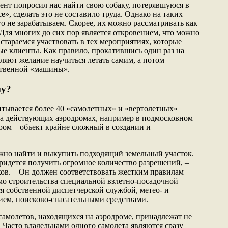
ент попросил нас найти свою собаку, потерявшуюся в
се», сделать это не составило труда. Однако на таких
о не зарабатываем. Скорее, их можно рассматривать как
Для многих до сих пор является откровением, что можно
стараемся участвовать в тех мероприятиях, которые
е клиенты. Как правило, прокатившись один раз на
ляют желание научиться летать самим, а потом
ственной «машины».
му?
итывается более 40 «самолетных» и «вертолетных»
на действующих аэродромах, например в подмосковном
ом – объект крайне сложный в создании и
нужно найти и выкупить подходящий земельный участок.
ридется получить огромное количество разрешений, –
ов. – Он должен соответствовать жестким правилам
мо строительства специальной взлетно-посадочной
я собственной диспетчерской службой, метео- и
ем, поисково-спасательными средствами.
самолетов, находящихся на аэродроме, принадлежат не
 Часто владельцами одного самолета являются сразу