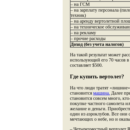
– на ГСМ
– на зарплату персонала (пил
техник)
– на аренду вертолетной пло
– на техническое обслуживан
– на рекламу
– прочие расходы
Доход (без учета налогов)
На такой результат может ра
использующий его 70 часов в 
составляет $500.
Где купить вертолет?
На что люди тратят «лишние
становится
машина.
Далее при
становится совсем много, кто
покупке частного самолета ил
желание и деньги. Приобрес
один из аэроклубов. Все они 
мечтающих о небе, но и оказ
– Четырехместный вертолет R