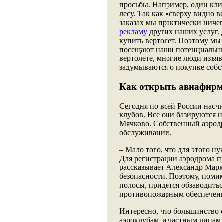
просьбы. Например, один кли
лесу. Так как «сверху видно в
заказах мы практически ничег
рекламу
других наших услуг. 
купить вертолет. Поэтому мы 
посещают наши потенциальны
вертолете, многие люди изъяв
задумываются о покупке соб
Как открыть авиафир
Сегодня по всей России насч
клубов. Все они базируются 
Мячково. Собственный аэродр
обслуживании.
– Мало того, что для этого 
Для регистрации аэродрома п
рассказывает Александр Марк
безопасности. Поэтому, поми
полосы, придется обзаводитьс
противопожарным обеспечени
Интересно, что большинство 
аэроклубам, а частным лицам.