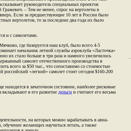
рассказывает руководитель специальных проектов
Гражевич. – Тем не менее, спрос на вертолеты в
 вверх. Если за предшествующие 10 лет в России было
стных вертолетов, то за последние два года их было
ся и с самолетами.
Мячково, где базируется наш клуб, было всего 4-5
оминает начальник летной службы аэроклуба «Ласточка»
нно их стало больше в три раза и намного увеличилось
держанный самолет отечественного производства в
ть всего за $50 тыс., что сопоставимо со стоимостью
й российский «легкий» самолет стоит сегодня $160-200
ще находится в зачаточном состоянии, наиболее рисковые
 вкладывают в его развитие
деньги
и считают его весьма
деятельности, на которых можно зарабатывать в авиа-
, обучение желающих научиться летать, а также
ертолетов в аренду.