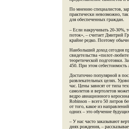
По мнению специалистов, зар
практически невозможно, так
для обеспеченных граждан.
– Если накручивать 20-30%, т
поток», – считает Дмитрий Гр
крайне редко. Поэтому обычн
Наибольший доход сегодня пр
свидетельства «пилот-любител
теоретической подготовки. За
450. При этом себестоимость 
Достаточно популярной в пос
развлекательных целях. Удово
час. Цены зависят от типа те
самолетов и вертолетов может
ведро авиационного керосина 
Robinson – всего 50 литров бе
от того, какое из направлени
одних – это обучение будущи
– У нас часто заказывают вер
днях рождения, – рассказыва