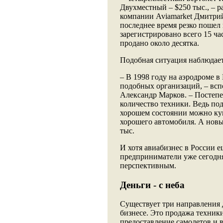
Двухместный – $250 тыс., – 
компании Aviamarket Дмитрий 
последнее время резко пошел
зарегистрировано всего 15 ча
продано около десятка.
Подобная ситуация наблюдает
– В 1998 году на аэродроме в 
подобных организаций, – всп
Александр Марков. – Постепе
количество техники. Ведь по
хорошем состоянии можно купи
хорошего автомобиля. А новы
тыс.
И хотя авиабизнес в России е
предприниматели уже сегодня
перспективным.
Деньги - с неба
Существует три направления 
бизнесе. Это продажа техники
предоставление самолетов и в