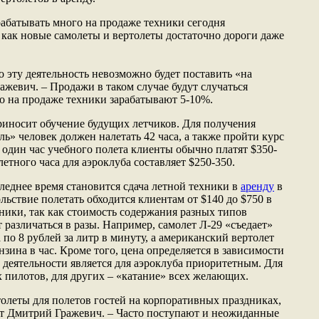
абатывать много на продаже техники сегодня
 как новые самолеты и вертолеты достаточно дороги даже
о эту деятельность невозможно будет поставить «на
ажевич. – Продажи в таком случае будут случаться
о на продаже техники зарабатывают 5-10%.
иносит обучение будущих летчиков. Для получения
ь» человек должен налетать 42 часа, а также пройти курс
 один час учебного полета клиенты обычно платят $350-
летного часа для аэроклуба составляет $250-350.
леднее время становится сдача летной техники в
аренду
в
льствие полетать обходится клиентам от $140 до $750 в
хники, так как стоимость содержания разных типов
 различаться в разы. Например, самолет Л-29 «съедает»
по 8 рублей за литр в минуту, а американский вертолет
нзина в час. Кроме того, цена определяется в зависимости
й деятельности является для аэроклуба приоритетным. Для
х пилотов, для других – «катание» всех желающих.
толеты для полетов гостей на корпоративных праздниках,
ет Дмитрий Гражевич. – Часто поступают и неожиданные