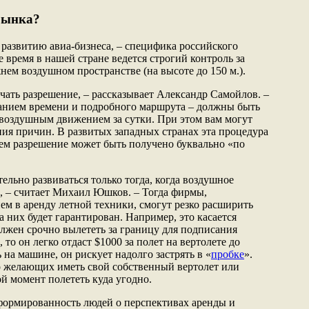
рынка?
развитию авиа-бизнеса, – специфика российского
е время в нашей стране ведется строгий контроль за
ем воздушном пространстве (на высоте до 150 м.).
чать разрешение, – рассказывает Александр Самойлов. –
азанием времени и подробного маршрута – должны быть
воздушным движением за сутки. При этом вам могут
ния причин. В развитых западных странах эта процедура
ичем разрешение может быть получено буквально «по
ельно развиваться только тогда, когда воздушное
, – считает Михаил Юшков. – Тогда фирмы,
м в аренду летной техники, смогут резко расширить
на них будет гарантирован. Например, это касается
олжен срочно вылететь за границу для подписания
то он легко отдаст $1000 за полет на вертолете до
 на машине, он рискует надолго застрять в «
пробке
».
о желающих иметь свой собственный вертолет или
й момент полететь куда угодно.
формированность людей о перспективах аренды и