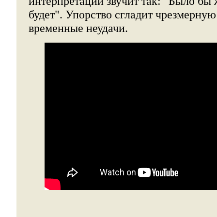
интерпретации звучит так: "Было бы 
будет". Упорство сгладит чрезмерную
временные неудачи.