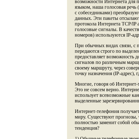
возможности Интернета для 
языком, наша голосовая речь
с собеседниками) преобразую
данных. Эти пакеты отсылают
протокола Интернета TCP/IP 
голосовые сигналы. В качеств
номеров) используются IP-адре
При обычных видах связи, с 
передаются строго по выдел
предоставляет возможность д
сигналов по различным маршр
своему маршруту, через совер
точку назначения (IP-адрес),
Многие, говоря об Интернет-
Это не совсем верно. Интерне
использует всевозможные кан
выделенные зарезервированн
Интернет-телефония получает
миру. Существуют прогнозы, 
полностью заменит собой об
тенденция?
1) Обычные телефонные звонк