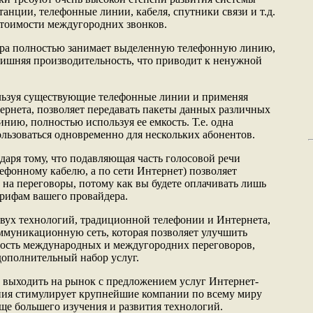
анции, телефонные линии, кабеля, спутники связи и т.д.
стоимости междугородних звонков.
вора полностью занимает выделенную телефонную линию,
злишняя производительность, что приводит к ненужной
ользуя существующие телефонные линии и применяя
рнета, позволяет передавать пакеты данных различных
инию, полностью используя ее емкость. Т.е. одна
льзоваться одновременно для нескольких абонентов.
даря тому, что подавляющая часть голосовой речи
ефонному кабелю, а по сети Интернет) позволяет
 на переговоры, потому как вы будете оплачивать лишь
арифам вашего провайдера.
вух технологий, традиционной телефонии и Интернета,
ммуникационную сеть, которая позволяет улучшить
имость международных и междугородних переговоров,
ополнительный набор услуг.
 выходить на рынок с предложением услуг Интернет-
ния стимулирует крупнейшие компании по всему миру
еще большего изучения и развития технологий.