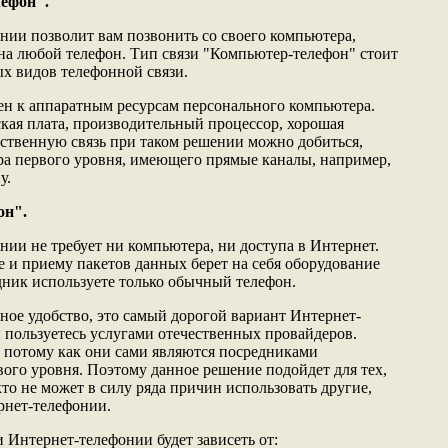
лефон".
ии позволит вам позвонить со своего компьютера,
на любой телефон. Тип связи "Компьютер-телефон" стоит
х видов телефонной связи.
ен к аппаратным ресурсам персонального компьютера.
ая плата, производительный процессор, хорошая
чественную связь при таком решении можно добиться,
ра первого уровня, имеющего прямые каналы, например,
у.
он".
ии не требует ни компьютера, ни доступа в Интернет.
 и приему пакетов данных берет на себя оборудование
дник используете только обычный телефон.
ное удобство, это самый дорогой вариант Интернет-
ы пользуетесь услугами отечественных провайдеров.
 потому как они сами являются посредниками
ого уровня. Поэтому данное решение подойдет для тех,
кто не может в силу ряда причин использовать другие,
рнет-телефонии.
и Интернет-телефонии будет зависеть от: