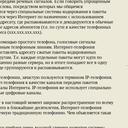
передачи речевых сигналов. Если говорить упрощенным
 (слова, посредством которых мы общаемся
тся через специальные системы кодирования в пакеты
ся через Интернет по назначению с использованием
адресату, где распаковываются и декодируются в обычные
е адресов абонентов (т.е. по сути в качестве телефонных
са (ххх.ххх.ххх.ххх).
помощью простого телефона, голосовые сигналы
енным телефонным линиям. Интернет-телефония
оставлять адресату сжатые пакеты кодированных
утам. Т.е. каждые отдельные пакеты могут идти по
шенно разные сервера, но в итоге попадают все в одну
 где группируются и распаковываются.
телефонии, зачастую пользуются термином IP-телефония.
т-телефония в качестве каналов передачи пакетов
алы Интернета. IP-телефония же использует специально
ые цифровые каналы.
 в настоящий момент широкое распространение по всему
что в ближайшие десятилетия, Интернет-телефония
ычную традиционную телефонию. Чем объясняется такая
и требуют очень высокой степени развития системы