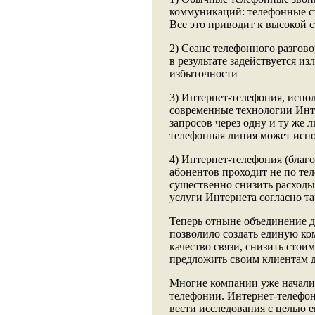
коммуникаций: телефонные ст
Все это приводит к высокой 
2) Сеанс телефонного разго
в результате задействуется и
избыточности
3) Интернет-телефония, исп
современные технологии Инте
запросов через одну и ту же л
телефонная линия может испо
4) Интернет-телефония (благо
абонентов проходит не по тел
существенно снизить расходы
услуги Интернета согласно т
Теперь отныне объединение д
позволило создать единую ко
качество связи, снизить сто
предложить своим клиентам д
Многие компании уже начали
телефонии. Интернет-телефо
вести исследования с целью 