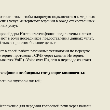
остоит в том, чтобы напрямую подключиться к мировым
ления услуг Интернет-телефонии в обход отечественных
ных услуг.
 провайдеры Интернет-телефонии подключены к сетям
пают в роли посредников предоставления данных услуг,
батывая при этом большие деньги.
ет в своей работе различные технологии по передаче
тернет протокола TCP/IP через каналы Интернет.
вается VoIP («Voice over IP», что в переводе означает
-телефонии необходимы следующие компоненты:
венной звуковой платой;
беспечение для передачи голосовой речи через каналы