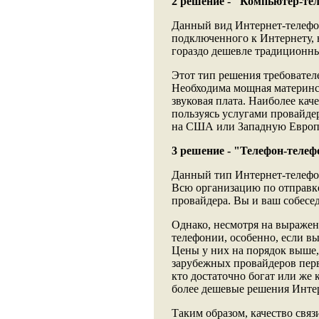
2 решение - "Компьютер-те
Данный вид Интернет-телефон
подключенного к Интернету, 
гораздо дешевле традиционны
Этот тип решения требовател
Необходима мощная материнск
звуковая плата. Наиболее ка
пользуясь услугами провайде
на США или Западную Европ
3 решение - "Телефон-телеф
Данный тип Интернет-телефон
Всю организацию по отправке
провайдера. Вы и ваш собесе
Однако, несмотря на выражен
телефонии, особенно, если в
Цены у них на порядок выше,
зарубежных провайдеров перв
кто достаточно богат или же 
более дешевые решения Инте
Таким образом, качество связ