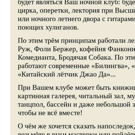
будет являться Ваш ночной клуб: буд
цирка, оперетки, лектория при Высш
или ночного летнего двора с гитарам
поющих хулиганов.
По этим трём принципам работали л
Руж, Фоли Бержер, кофейня Фанкон
Комедианта, Бродячая Собака. По эт
работают современные «Билингва», «
«Китайский лётчик Джао Да»...
При Вашем клубе может быть книжны
картинная галерея, читальный зал, м
танцпол, бассейн и даже небольшой з
чтобы не всё вместе!
О чём же хочется сказать напоследок,
возьмёте в руки мастерки или пойдёт