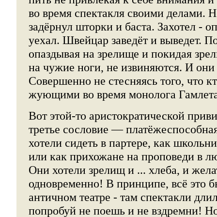
во время спектакля своими делами. Н
задёрнул шторки и баста. Захотел - оп
уехал. Швейцар заведёт и выведет. П
опаздывая на зрелище и покидая зре
на чужие ноги, не извиняются. И они 
Совершенно не стесняясь того, что кт
жующими во время монолога Гамлета
Вот этой-то аристократической прив
третье сословие — платёжеспособная
хотели сидеть в партере, как школьн
или как прихожане на проповеди в л
Они хотели зрелищ и ... хлеба, и жела
одновременно! В принципе, всё это 
античном театре - там спектакли длил
попробуй не поешь и не вздремни! Н