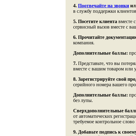
4.
Поотвечайте на звонки
ил
в службу поддержки клиентов
5.
Посетите клиента
вместе с
сервисный вызов вместе с в
6.
Прочитайте документаци
компания.
Дополнительные баллы:
про
7.
Представьте, что вы потеря
вместе с вашим товаром или 
8.
Зарегистрируйте свой про
серийного номера вашего про
Дополнительные баллы:
про
без лупы.
Сверхдополнительные балл
от автоматических регистраций
требуемое контрольное слово
9. Добавьте подпись к свое