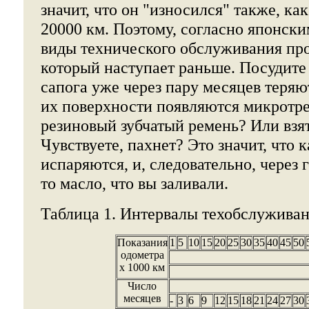
значит, что он "износился" также, ка
20000 км. Поэтому, согласно японски
виды технического обслуживания про
который наступает раньше. Посудите
сапога уже через пару месяцев теряют 
их поверхности появляются микротр
резиновый зубчатый ремень? Или взя
Чувствуете, пахнет? Это значит, что 
испаряются, и, следовательно, через г
то масло, что вы заливали.
Таблица 1. Интервалы техобслужива
Показания
1
5
10
15
20
25
30
35
40
45
50
одометра
х 1000 км
Число
месяцев
-
3
6
9
12
15
18
21
24
27
30