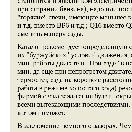
становится проводником электричеств
при сгорании бензина), надо или пос
"горячие" свечи, имеющие меньшее к
и т.д. вместо ВР6 и т.д.; Q16 вместо Q2
сменить манеру езды.
Каталог рекомендует определенную с
их "буржуйских" условий движения, а
мин. работы двигателя. При езде "в на
мин. да еще при непрогретом двигате
термостат, езда на короткие расстоян
работа в режиме холостого хода) рек
фирмой свеча зажигания будет покры
всеми вытекающими последствиями. 
в этом поможет.
В заключение немного о зазорах. Чем