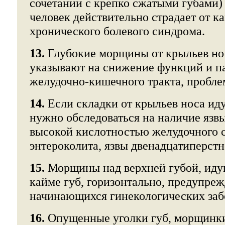
сочетании с крепко сжатыми губами) 
человек действительно страдает от ка
хронического болевого синдрома.
13.
Глубокие морщины от крыльев нос
указывают на снижение функций и па
желудочно-кишечного тракта, пробл
14.
Если складки от крыльев носа иду
нужно обследоваться на наличие язвы
высокой кислотностью желудочного с
энтероколита, язвы двенадцатиперст
15.
Морщины над верхней губой, иду
кайме губ, горизонтально, предупре
начинающихся гинекологических заб
16.
Опущенные уголки губ, морщинки 