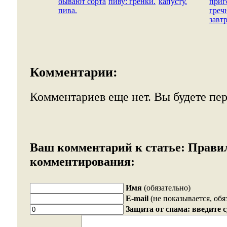
бывают сорта
пиву: гренки.
капусту.
приг
пива.
греч
завтр
Комментарии:
Комментариев еще нет. Вы будете пе
Ваш комментарий к статье:
Прави
комментирования:
Имя
(обязательно)
E-mail
(не показывается, обя
Защита от спама: введите 