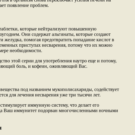
ает появление проблем.
таблетки, которые нейтрализуют повышенную
оугодием. Они содержат альгинаты, которые создают
ти желудка, помогая предотвратить попадание кислот в
еменных приступах несварения, потому что их можно
мере необходимости.
дство этой серии для употребления наутро еще и потому,
бляющий боль, и кофеин, оживляющий Вас.
ь вещества под названием мукополисахариды, содействует
тся для лечения несварения уже три тысячи лет.
н стимулирует иммунную систему, что делает его
да Ваш иммунитет подорван многочисленными ночными
я