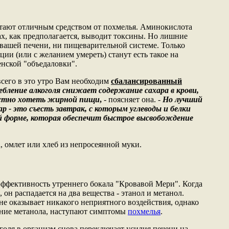
ают отличным средством от похмелья. Аминокислота
ах, как предполагается, выводит токсины. Но лишние
вашей печени, ни пищеварительной системе. Только
ии (или с желанием умереть) станут есть такое на
енской "объедаловки".
всего в это утро Вам необходим
сбалансированный
бление алкоголя снижает содержание сахара в крови,
астно хотеть жирной пищи
,
- поясняет она. -
Но лучший
р - это съесть завтрак, с которым углеводы и белки
й форме, которая обеспечит быстрое высвобождение
, омлет или хлеб из непросеянной муки.
эффективность утреннего бокала "Кровавой Мери". Когда
, он распадается на два вещества - этанол и метанол.
не оказывает никакого неприятного воздействия, однако
ение метанола, наступают симптомы
похмелья
.
оля в организм снова переключает усилия печени на