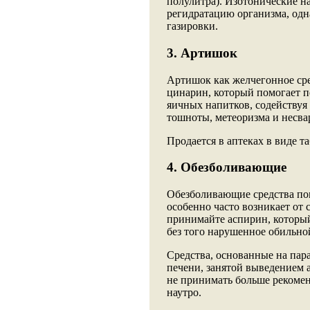
полулитра). Изотонические на
регидратацию организма, одна
газировки.
3. Артишок
Артишок как желчегонное ср
цинарин, который помогает п
яичных напитков, содействуя
тошноты, метеоризма и несва
Продается в аптеках в виде та
4. Обезболивающие
Обезболивающие средства пом
особенно часто возникает от
принимайте аспирин, который
без того нарушенное обильно
Средства, основанные на пар
печени, занятой выведением а
не принимать больше рекомен
наутро.