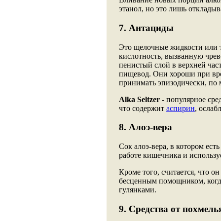
этанол, но это лишь откладыв
7. Антациды
Это щелочные жидкости или 
кислотность, вызванную чрев
пенистый слой в верхней час
пищевод. Они хороши при вр
принимать эпизодически, по 
Alka Seltzer
- популярное сре
что содержит
аспирин
, осла
8. Алоэ-вера
Сок алоэ-вера, в котором ест
работе кишечника и используе
Кроме того, считается, что о
бесценным помощником, ког
гулянками.
9. Средства от похмель