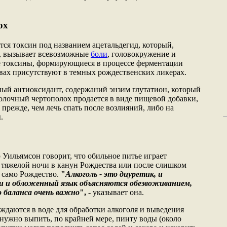
ох
тся токсин под названием ацетальдегид, который,
е, вызывает всевозможные
боли
, головокружение и
е токсины, формирующиеся в процессе ферментации
твах присутствуют в темных рождественских ликерах.
ый антиоксидант, содержаний энзим глутатион, который
олочный чертополох продается в виде пищевой добавки,
 прежде, чем лечь спать после возлияний, либо на
.
Уильямсон говорит, что обильное питье играет
тяжелой ночи в канун Рождества или после слишком
 само Рождество.
"
Алкоголь - это диуретик, и
ли и обложенный язык объясняются обезвоживанием,
о баланса очень важно
",
- указывает она.
ждаются в воде для обработки алкоголя и выведения
 нужно выпить, по крайней мере, пинту воды (около