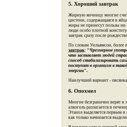
5. Хороший завтрак
Жирную яичницу многие счит
цистеин, содержащаяся в яйц
жиры не принесут пользы ни 
люди особо плотной конституц
завтрак сразу после рождеств
По словам Уильямсон, более 
завтрак
:
"
Чрезмерное употре
что заставляет людей стр
способ стабилизировать саха
поступят в организм в тако
энергии
".
Наилучший вариант - овсянка
6. Опохмел
Многие безгранично верят в 
алкоголь разлагается в печени
Этанол выделяется первым и 
как только начинается выдел
Вливание новых порций алког